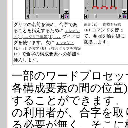
→
グリフの名前を決め、合字であ
編集(
E
)
参照を解除
コマンドを使っ
ることを指定するために
(
N
)
エレメン
て、参照を輪郭線に
→
ダイアロ
ト(
L
)
グリフ情報(
I
)...
変換します。
グを使います。次に
エレメント
→
→
(
L
)
組み立て(
U
)
複合グリフを構築
で合字の構成要素への参照を
(
C
)
挿入します。
一部のワードプロセッ
各構成要素の間の位置
することができます。
の利用者が、合字を取
る必要が無く、そこに