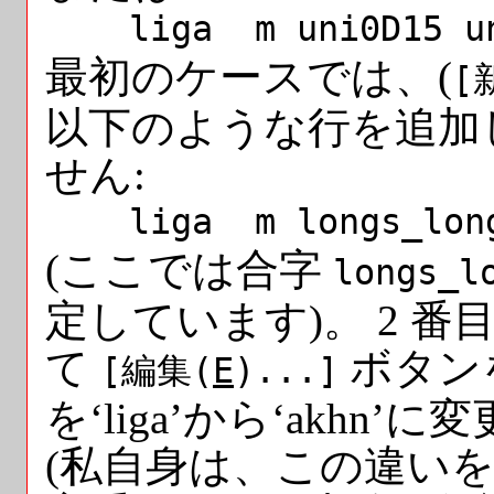
liga m uni0D15 uni
最初のケースでは、(
[
以下のような行を追加
せん:
liga m longs_long
(ここでは合字
longs_l
定しています)。 2 
て
ボタン
[編集(
E
)...]
を‘liga’から‘akh
(私自身は、この違い