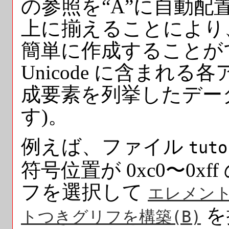
の参照を“Ã”に自動配
上に揃えることにより
簡単に作成することができ
Unicode に含まれ
成要素を列挙したデー
す)。
例えば、ファイル
tuto
符号位置が 0xc0〜0x
フを選択して
エレメント
を
トつきグリフを構築(
B
)