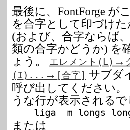
最後に、FontForge 
を合字として印づけた
(および、合字ならば
類の合字かどうか) を
ょう。
→
エレメント(
L
)
→
サブダ
(
I
)...
[合字]
呼び出してください。
うな行が表示されるで
liga m longs long
または